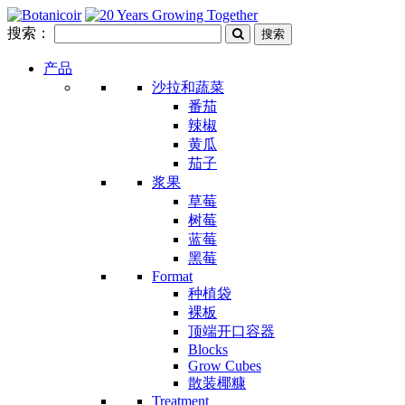
搜索：
产品
沙拉和蔬菜
番茄
辣椒
黄瓜
茄子
浆果
草莓
树莓
蓝莓
黑莓
Format
种植袋
裸板
顶端开口容器
Blocks
Grow Cubes
散装椰糠
Treatment