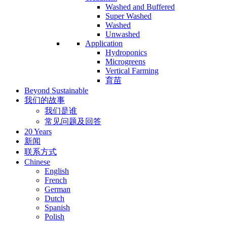
Washed and Buffered
Super Washed
Washed
Unwashed
Application
Hydroponics
Microgreens
Vertical Farming
育苗
Beyond Sustainable
我们的故事
我们是谁
常见问题及回答
20 Years
新闻
联系方式
Chinese
English
French
German
Dutch
Spanish
Polish