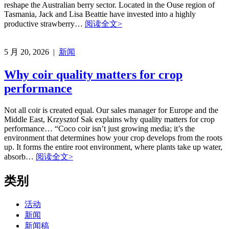
reshape the Australian berry sector. Located in the Ouse region of
Tasmania, Jack and Lisa Beattie have invested into a highly
productive strawberry…
阅读全文>
5 月 20, 2026 |
新闻
Why coir quality matters for crop
performance
Not all coir is created equal. Our sales manager for Europe and the
Middle East, Krzysztof Sak explains why quality matters for crop
performance… “Coco coir isn’t just growing media; it’s the
environment that determines how your crop develops from the roots
up. It forms the entire root environment, where plants take up water,
absorb…
阅读全文>
类别
活动
新闻
新闻稿