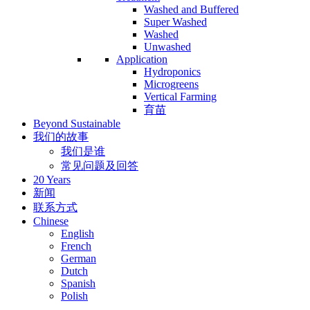
Washed and Buffered
Super Washed
Washed
Unwashed
Application
Hydroponics
Microgreens
Vertical Farming
育苗
Beyond Sustainable
我们的故事
我们是谁
常见问题及回答
20 Years
新闻
联系方式
Chinese
English
French
German
Dutch
Spanish
Polish