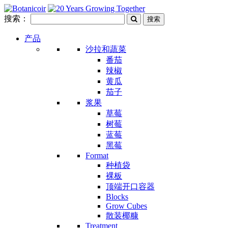
搜索：
产品
沙拉和蔬菜
番茄
辣椒
黄瓜
茄子
浆果
草莓
树莓
蓝莓
黑莓
Format
种植袋
裸板
顶端开口容器
Blocks
Grow Cubes
散装椰糠
Treatment