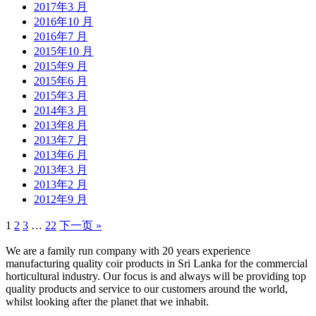
2017年3 月
2016年10 月
2016年7 月
2015年10 月
2015年9 月
2015年6 月
2015年3 月
2014年3 月
2013年8 月
2013年7 月
2013年6 月
2013年3 月
2013年2 月
2012年9 月
1
2
3
…
22
下一页 »
We are a family run company with 20 years experience
manufacturing quality coir products in Sri Lanka for the commercial
horticultural industry. Our focus is and always will be providing top
quality products and service to our customers around the world,
whilst looking after the planet that we inhabit.