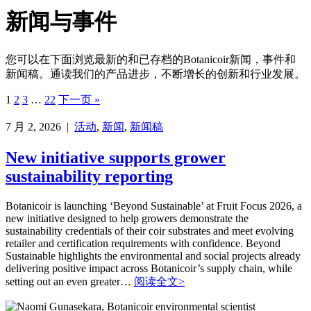
新闻与事件
您可以在下面浏览最新的和已存档的Botanicoir新闻，事件和
新闻稿。通读我们的产品进步，不断增长的创新和行业发展。
1
2
3
…
22
下一页 »
7 月 2, 2026 |
活动
,
新闻
,
新闻稿
New initiative supports grower
sustainability reporting
Botanicoir is launching ‘Beyond Sustainable’ at Fruit Focus 2026, a
new initiative designed to help growers demonstrate the
sustainability credentials of their coir substrates and meet evolving
retailer and certification requirements with confidence. Beyond
Sustainable highlights the environmental and social projects already
delivering positive impact across Botanicoir’s supply chain, while
setting out an even greater…
阅读全文>