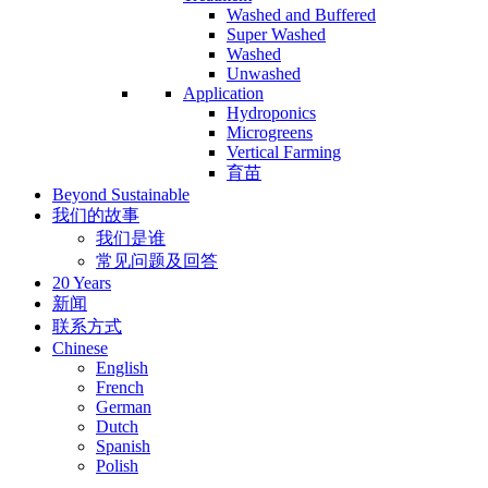
Washed and Buffered
Super Washed
Washed
Unwashed
Application
Hydroponics
Microgreens
Vertical Farming
育苗
Beyond Sustainable
我们的故事
我们是谁
常见问题及回答
20 Years
新闻
联系方式
Chinese
English
French
German
Dutch
Spanish
Polish