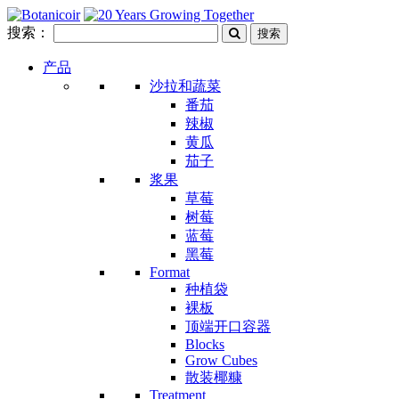
搜索：
产品
沙拉和蔬菜
番茄
辣椒
黄瓜
茄子
浆果
草莓
树莓
蓝莓
黑莓
Format
种植袋
裸板
顶端开口容器
Blocks
Grow Cubes
散装椰糠
Treatment